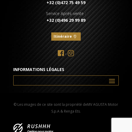
+32 (0)472 75 49 59
Service Après-vente :
+32 (0)496 29 99 89
Itinéraire
•
INFORMATIONS LÉGALES
© Les images de ce site sont la propriété deMV AGUSTA Motor
S.p.A & Renga Ets.
RUSHHH
Gestion pour motos